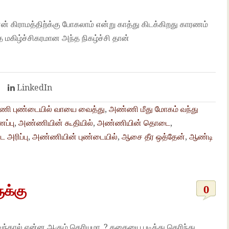
 கிராமத்திற்க்கு போகலாம் என்று காத்து கிடக்கிறது காரணம்
த மகிழ்ச்சிகரமான அந்த நிகழ்ச்சி தான்
t
LinkedIn
ி புண்டையில் வாயை வைத்து
,
அண்ணி மீது மோகம் வந்து
ப்பு
,
அண்ணியின் கூதியில்
,
அண்ணியின் தொடை
,
 அரிப்பு
,
அண்ணியின் புண்டையில்
,
ஆசை தீர ஒத்தேன்
,
ஆண்டி
க்கு
0
்
்தால் என்ன ஆகும் தெரியுமா..? கதையை படித்து தெரிந்து