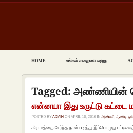
HOME
உங்கள் கதையை எழுத
A
Tagged:
அண்ணியின்
என்னயா இது உருட்டு கட்டை ம
POSTED BY
ADMIN
ON
APRIL 18, 2016
IN
அண்ணி
,
ஆண்டி
,
ஓல
கிராமத்தை சேர்ந்த நான் படித்து இப்பொழுது பட்டி