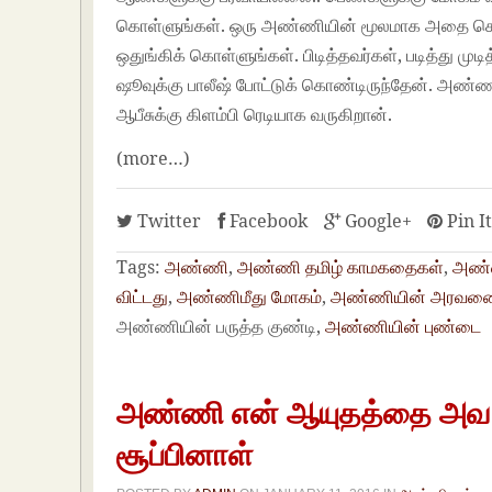
கொள்ளுங்கள். ஒரு அண்ணியின் மூலமாக அதை சொல்
ஒதுங்கிக் கொள்ளுங்கள். பிடித்தவர்கள், படித்து மு
ஷூவுக்கு பாலீஷ் போட்டுக் கொண்டிருந்தேன். அண்ணன
ஆபீசுக்கு கிளம்பி ரெடியாக வருகிறான்.
(more…)
Twitter
Facebook
Google+
Pin I
Tags:
அண்ணி
,
அண்ணி தமிழ் காமகதைகள்
,
அண்ண
விட்டது
,
அண்ணிமீது மோகம்
,
அண்ணியின் அரவணை
அண்ணியின் பருத்த குண்டி,
அண்ணியின் புண்டை
அண்ணி என் ஆயுதத்தை அவ வாய
சூப்பினாள்