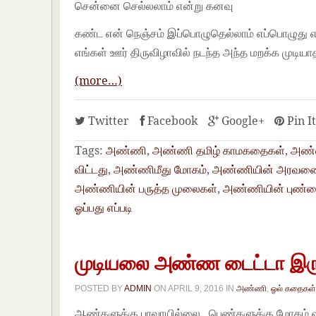
சென்னை செல்லலாம் என்று கனவு
கண்ட என் நெஞ்சம் இப்பொழுதெல்லாம் எப்பொழுது என்
எங்கள் ஊர் திருவிழாவில் நடந்த அந்த மறக்க முடியா
(more…)
Twitter
Facebook
Google+
Pin I
Tags:
அண்ணி
,
அண்ணி தமிழ் காமகதைகள்
,
அண்ண
விட்டது
,
அண்ணிமீது மோகம்
,
அண்ணியின் அரவணை
அண்ணியின் பருத்த முலைகள்
,
அண்ணியின் புண்டை
ஓப்பது எப்படி
முடியலை அண்ண டைட்டா இரு
POSTED BY
ADMIN
ON
APRIL 9, 2016
IN
அண்ணி
,
ஓல் கதைகள
ஆண்களுக்கு பரவாயில்லை.. பெண்களுக்கு மோகம் வந