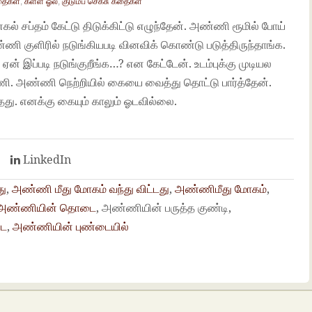
தைகள்
,
கள்ள ஓல்
,
குடும்ப செக்சு கதைகள்
ல் சப்தம் கேட்டு திடுக்கிட்டு எழுந்தேன். அண்ணி ரூமில் போய்
ணி குளிரில் நடுங்கியபடி வினவிக் கொண்டு படுத்திருந்தாங்க.
் இப்படி நடுங்குறீங்க…? என கேட்டேன். உடம்புக்கு முடியல
ி. அண்ணி நெற்றியில் கையை வைத்து தொட்டு பார்த்தேன்.
்தது. எனக்கு கையும் காலும் ஓடவில்லை.
t
LinkedIn
து
,
அண்ணி மீது மோகம் வந்து விட்டது
,
அண்ணிமீது மோகம்
,
அண்ணியின் தொடை
, அண்ணியின் பருத்த குண்டி,
டை
,
அண்ணியின் புண்டையில்