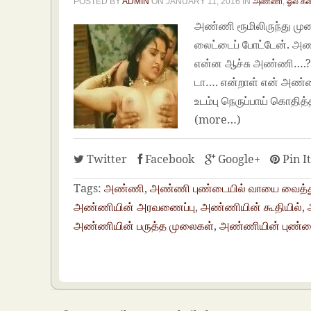
POSTED BY
ADMIN
ON
JANUARY 11, 2016
IN
அண்ணி
,
ஓல் க
அண்ணி ரூமிலிருந்து முனக
லைட்டைப் போட்டேன். அண்
என்ன ஆச்சு அண்ணி….? ஏன
டா…. என்றாள் என் அண்ண
உடம்பு நெருப்பாய் கொதித
(more…)
Twitter
Facebook
Google+
Pin I
Tags:
அண்ணி
,
அண்ணி புண்டையில் வாயை வைத்
அண்ணியின் அரவணைப்பு
,
அண்ணியின் கூதியில்
,
அண்ணியின் பருத்த முலைகள்
,
அண்ணியின் புண்