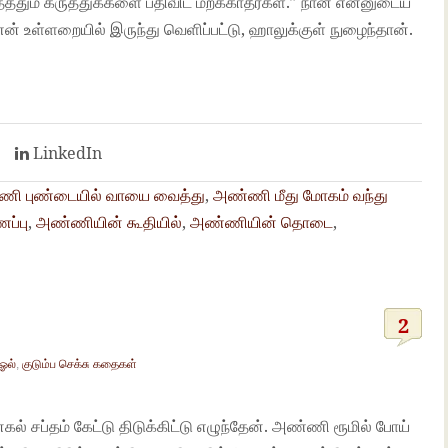
டித்ததும் கருத்துக்களை பதிவிட மறக்காதீர்கள்.” நான் என்னுடைய
் உள்ளறையில் இருந்து வெளிப்பட்டு, ஹாலுக்குள் நுழைந்தான்.
t
LinkedIn
ி புண்டையில் வாயை வைத்து
,
அண்ணி மீது மோகம் வந்து
ப்பு
,
அண்ணியின் கூதியில்
,
அண்ணியின் தொடை
,
2
ஓல்
,
குடும்ப செக்சு கதைகள்
ல் சப்தம் கேட்டு திடுக்கிட்டு எழுந்தேன். அண்ணி ரூமில் போய்