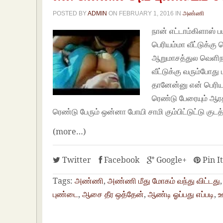
POSTED BY
ADMIN
ON
FEBRUARY 1, 2016
IN
அண்ணி
நான் எட்டாம்கிளாஸ் ப
பெரியம்மா வீட்டுக்
ஆறுமாசத்துல வெளிநா
வீட்டுக்கு வரும்போ
தானேன்னு என் பெரிய
ரெண்டு பேரையும் ஆரத
ரெண்டு பேரும் ஒன்னா போயி சாமி கும்பிட்டுட்டு குட
(more…)
Twitter
Facebook
Google+
Pin I
Tags:
அண்ணி
,
அண்ணி மீது மோகம் வந்து விட்டது
புண்டை
,
ஆசை தீர ஒத்தேன்
,
ஆண்டி ஓப்பது எப்படி
,
ஊ