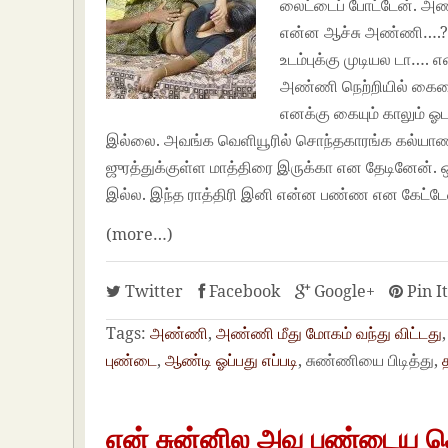
லைட்டைப் போட்டேன். அண்
என்ன ஆச்சு அண்ணி….? ஏ
உடம்புக்கு முடியல டா….
அண்ணி நெற்றியில் கையை 
எனக்கு கையும் காலும் ஓ
இல்லை. அவங்க வெளியூரில் சொந்தகாரங்க கல்யாணத்
ஜுரத்துக்குள்ள மாத்திரை இருக்கா என தேடினேன்.
இல்ல. இந்த ராத்திரி இனி என்ன பண்ண என கேட்டே
(more…)
Twitter
Facebook
Google+
Pin I
Tags:
அண்ணி
,
அண்ணி மீது மோகம் வந்து விட்டது
புண்டை
,
ஆண்டி ஓப்பது எப்படி
, சுண்ணியை பிடித்து,
என் சுன்னில அவ புண்டைய 