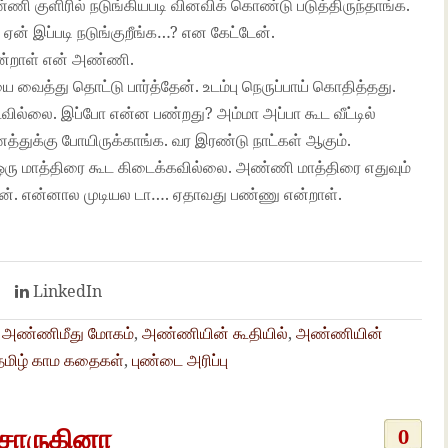
ணி குளிரில் நடுங்கியபடி வினவிக் கொண்டு படுத்திருந்தாங்க.
ன் இப்படி நடுங்குறீங்க…? என கேட்டேன்.
 என்றாள் என் அண்ணி.
வைத்து தொட்டு பார்த்தேன். உடம்பு நெருப்பாய் கொதித்தது.
டவில்லை. இப்போ என்ன பண்றது? அம்மா அப்பா கூட வீட்டில்
துக்கு போயிருக்காங்க. வர இரண்டு நாட்கள் ஆகும்.
 ஒரு மாத்திரை கூட கிடைக்கவில்லை. அண்ணி மாத்திரை எதுவும்
ன். என்னால முடியல டா…. ஏதாவது பண்ணு என்றாள்.
t
LinkedIn
,
அண்ணிமீது மோகம்
,
அண்ணியின் கூதியில்
,
அண்ணியின்
தமிழ் காம கதைகள்
,
புண்டை அரிப்பு
சொருகினா
0