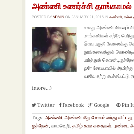
அண்ணி உணர்ச்சி தாங்காமல் 
POSTED BY
ADMIN
ON
JANUARY 21, 2016
IN
அண்ணி
,
கள்ள 
எனது அண்ணி மிகவும் சிவ
மாங்கனிகள் சற்றே பெர
இரவு பகுதி வேலைக்கு 
தூங்கவைத்துக் கொண்டிரு
பார்த்துக் கொண்டிருந்த
ஒரே சோஃபாவில் அமர்ந்து ப
வரவே சற்று கூச்சப்பட்டு 
(more…)
Twitter
Facebook
Google+
Pin I
Tags:
அண்ணி
,
அண்ணி மீது மோகம் வந்து விட்டது
ஒத்தேன்
, காமவெறி,
தமிழ் காம கதைகள்
,
புண்டை அர