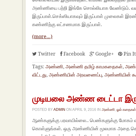
அண்ணியை பற்றி இங்கே சொல்லியாக வேண்டும். வயத
இருப்பாள்.செக்ஸியாகவும் இருப்பாள் முலைகள் இரண்
கண்ணிற்கு லட்சணமாக இருப்பாள்.
(more…)
Twitter
Facebook
Google+
Pin I
Tags:
அண்ணி
,
அண்ணி தமிழ் காமகதைகள்
,
அண்ண
விட்டது
,
அண்ணியின் அரவணைப்பு
,
அண்ணியின் கூ
முடியலை அண்ண டைட்டா இரு
POSTED BY
ADMIN
ON
APRIL 9, 2016
IN
அண்ணி
,
ஓல் கதைகள
ஆண்களுக்கு பரவாயில்லை.. பெண்களுக்கு மோகம் வந
கொள்ளுங்கள். ஒரு அண்ணியின் மூலமாக அதை சொல்