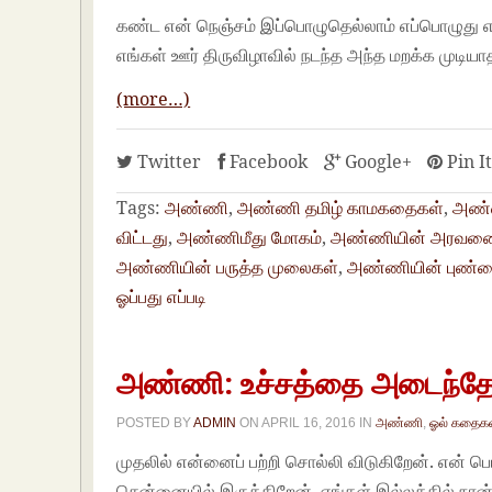
கண்ட என் நெஞ்சம் இப்பொழுதெல்லாம் எப்பொழுது என்
எங்கள் ஊர் திருவிழாவில் நடந்த அந்த மறக்க முடியா
(more…)
Twitter
Facebook
Google+
Pin I
Tags:
அண்ணி
,
அண்ணி தமிழ் காமகதைகள்
,
அண்ண
விட்டது
,
அண்ணிமீது மோகம்
,
அண்ணியின் அரவணை
அண்ணியின் பருத்த முலைகள்
,
அண்ணியின் புண்டை
ஓப்பது எப்படி
அண்ணி: உச்சத்தை அடைந்த
POSTED BY
ADMIN
ON
APRIL 16, 2016
IN
அண்ணி
,
ஓல் கதைக
முதலில் என்னைப் பற்றி சொல்லி விடுகிறேன். என் பெ
சென்னையில் இருக்கிறேன். எங்கள் இல்லத்தில் 