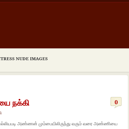
CTRESS NUDE IMAGES
ை நக்கி
0
ள்
ொல்லியபடி அண்ணன் மும்பையிலிருந்து வரும் வரை அண்ணியை