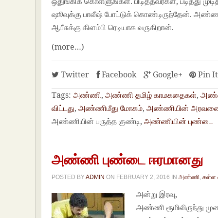
ஒதுங்கிக் கொள்ளுங்கள். பிடித்தவர்கள், படித்து மு
ஷூவுக்கு பாலீஷ் போட்டுக் கொண்டிருந்தேன். அண்ணன
ஆபீசுக்கு கிளம்பி ரெடியாக வருகிறான்.
(more…)
Twitter
Facebook
Google+
Pin I
Tags:
அண்ணி
,
அண்ணி தமிழ் காமகதைகள்
,
அண்ண
விட்டது
,
அண்ணிமீது மோகம்
,
அண்ணியின் அரவணை
அண்ணியின் பருத்த குண்டி,
அண்ணியின் புண்டை
அண்ணி புண்டை ஈரமானது
POSTED BY
ADMIN
ON
FEBRUARY 2, 2016
IN
அண்ணி
,
கள்ள 
அன்று இரவு,
அண்ணி ரூமிலிருந்து முனக