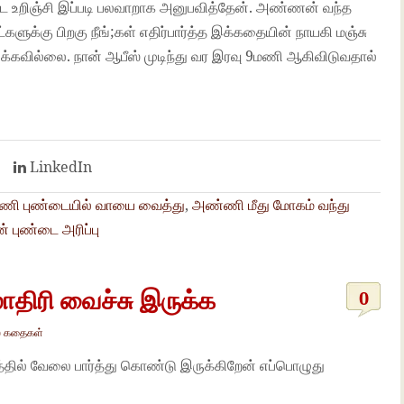
டை உறிஞ்சி இப்படி பலவாறாக அனுபவித்தேன். அண்ணன் வந்த
களுக்கு பிறகு நீங்;கள் எதிர்பார்த்த இக்கதையின் நாயகி மஞ்சு
ுக்கவில்லை. நான் ஆபீஸ் முடிந்து வர இரவு 9மணி ஆகிவிடுவதால்
es
t
LinkedIn
ி புண்டையில் வாயை வைத்து
,
அண்ணி மீது மோகம் வந்து
 புண்டை அரிப்பு
ாதிரி வைச்சு இருக்க
0
் கதைகள்
ணத்தில் வேலை பார்த்து கொண்டு இருக்கிறேன் எப்பொழுது