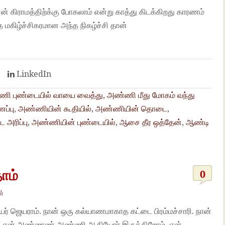
 கிராமத்திற்க்கு போகலாம் என்று காத்து கிடக்கிறது காரணம்
த மகிழ்ச்சிகரமான அந்த நிகழ்ச்சி தான்
t
LinkedIn
ி புண்டையில் வாயை வைத்து
,
அண்ணி மீது மோகம் வந்து
ப்பு
,
அண்ணியின் கூதியில்
,
அண்ணியின் தொடை
,
 அரிப்பு
,
அண்ணியின் புண்டையில்
,
ஆசை தீர ஒத்தேன்
,
ஆண்டி
ோம்
0
ள்
யர் ஜெயராம். நான் ஒரு கல்யாணமாகாத கட்டை பிரம்மச்சாரி. நான்
நான் என் அண்ணண் அண்ணி ஆகியோர் இருக்கிறோம். என்