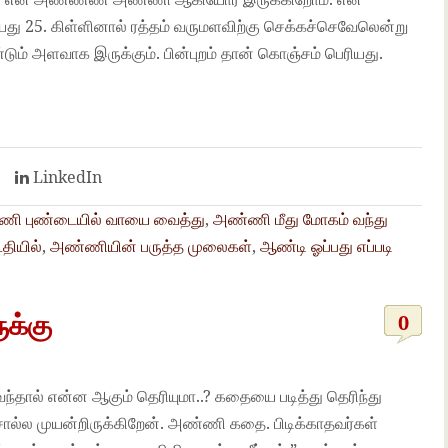
ு 25. கிள்ளினால் ரத்தம் வருமளவிற்கு செக்கச்செவேலென்று
டும் அளவாக இருக்கும். பின்புறம் தான் கொஞ்சம் பெரியது.
t
LinkedIn
ி புண்டையில் வாயை வைத்து
,
அண்ணி மீது மோகம் வந்து
தியில்
,
அண்ணியின் பருத்த முலைகள்
,
ஆண்டி ஓப்பது எப்படி
க்கு
0
்
்தால் என்ன ஆகும் தெரியுமா..? கதையை படித்து தெரிந்து
ல முயன்றிருக்கிறேன். அண்ணி கதை. பிடிக்காதவர்கள்