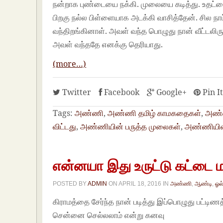
நன்றாக புண்டையை நக்கி. முலையை கடித்து. உதட்
பிறகு நல்ல பிள்ளையாக அடக்கி வாசித்தேன். சில நாட்
வந்திறங்கினாள். அவள் வந்த பொழுது நான் வீட்டலிர
அவள் வந்ததே எனக்கு தெரியாது.
Tamil Sex Stori
(more…)
Twitter
Facebook
Google+
Pin I
Tags:
அண்ணி
,
அண்ணி தமிழ் காமகதைகள்
,
அண்ண
விட்டது
,
அண்ணியின் பருத்த முலைகள்
,
அண்ணியின்
என்னயா இது உருட்டு கட்டை ம
POSTED BY
ADMIN
ON
APRIL 18, 2016
IN
அண்ணி
,
ஆண்டி
,
ஓல
கிராமத்தை சேர்ந்த நான் படித்து இப்பொழுது பட்டி
சென்னை செல்லலாம் என்று கனவு