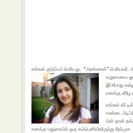
எங்கள் குடும்பம் பெரியது. *அண்ணன்* பெரியவ
வறுமையை ஓரளவ
இப்போது கல்ல
எனக்கு கீழே எ
எங்கள் வீட்ட
சண்டை பிடிப்
பின் தான் தங
எனக்கு மதுரையில் ஒரு கம்பெனியிலிருந்து நேர்முக