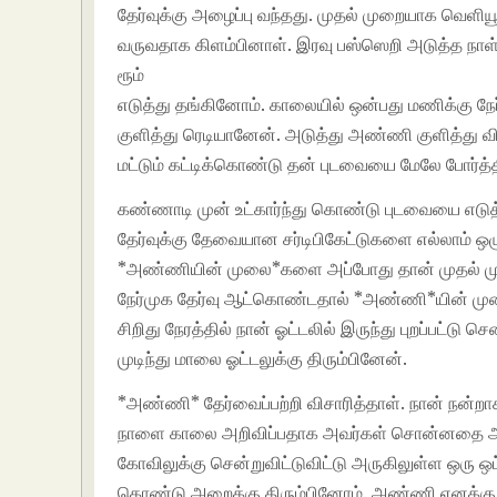
தேர்வுக்கு அழைப்பு வந்தது.
முதல் முறையாக வெளியூ
வருவதாக கிளம்பினாள். இரவு பஸ்ஸெறி அடுத்த நாள
ரூம்
எடுத்து தங்கினோம். காலையில் ஒன்பது மணிக்கு நேர
குளித்து ரெடியானேன். அடுத்து அண்ணி குளித்து வ
மட்டும் கட்டிக்கொண்டு தன் புடவையை மேலே போர்த்
கண்ணாடி முன் உட்கார்ந்து கொண்டு புடவையை எடுத்த
தேர்வுக்கு தேவையான சர்டிபிகேட்டுகளை எல்லாம் 
*அண்ணியின் முலை*களை அப்போது தான் முதல் முற
நேர்முக தேர்வு ஆட்கொண்டதால் *அண்ணி*யின் முல
சிறிது நேரத்தில் நான் ஓட்டலில் இருந்து புறப்பட்டு ச
முடிந்து மாலை ஓட்டலுக்கு திரும்பினேன்.
*அண்ணி* தேர்வைப்பற்றி விசாரித்தாள். நான் நன்றாக 
நாளை காலை அறிவிப்பதாக அவர்கள் சொன்னதை அண
கோவிலுக்கு சென்றுவிட்டுவிட்டு அருகிலுள்ள ஒரு ஒட்
கொண்டு அறைக்கு திரும்பினோம். அண்ணி எனக்கு 