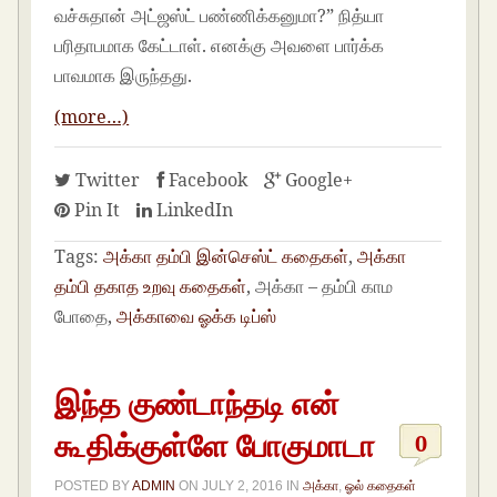
வச்சுதான் அட்ஜஸ்ட் பண்ணிக்கனுமா?” நித்யா
பரிதாபமாக கேட்டாள். எனக்கு அவளை பார்க்க
பாவமாக இருந்தது.
(more…)
Twitter
Facebook
Google+
Pin It
LinkedIn
Tags:
அக்கா தம்பி இன்செஸ்ட் கதைகள்
,
அக்கா
தம்பி தகாத உறவு கதைகள்
, அக்கா – தம்பி காம
போதை,
அக்காவை ஓக்க டிப்ஸ்
இந்த குண்டாந்தடி என்
கூதிக்குள்ளே போகுமாடா
0
POSTED BY
ADMIN
ON
JULY 2, 2016
IN
அக்கா
,
ஓல் கதைகள்