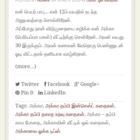
POSTED BY
ADMIN
ON
JUNE 4, 2016
IN
அக்கா
,
ஓல் கதைகள்
என் பெயர் பாபு… என் 12ம் வயதில் நடந்த
அனுபவத்தை சொல்கிறேன்.
அப்போது நான் விடுமுறையை கழிக்க என் அக்கா
(பெரியம்மா மகள்) வீட்டிற்க்கு சென்றேன். அவள் வயது
30 இருக்கும். அவள் கணவன் வேறொரு பெண்ணுடன்
ஓடி விட்டதால் தனியாக வாழ்கிறாள்.
(more…)
Twitter
Facebook
Google+
Pin It
LinkedIn
Tags:
அக்கா,
அக்கா தம்பி இன்செஸ்ட் கதைகள்
,
அக்கா தம்பி தகாத உறவு கதைகள்
, அக்கா – தம்பி
காம போதை, அக்காவின் வீட்டில் ஒல் கதைகள்,
அக்காவை ஓக்க டிப்ஸ்