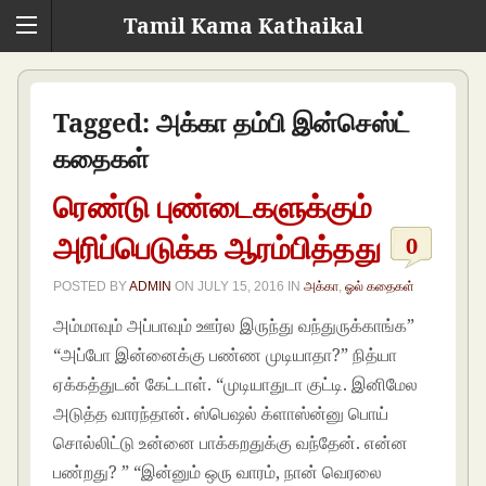
Tamil Kama Kathaikal
Tagged:
அக்கா தம்பி இன்செஸ்ட்
கதைகள்
ரெண்டு புண்டைகளுக்கும்
அரிப்பெடுக்க ஆரம்பித்தது
0
POSTED BY
ADMIN
ON
JULY 15, 2016
IN
அக்கா
,
ஓல் கதைகள்
அம்மாவும் அப்பாவும் ஊர்ல இருந்து வந்துருக்காங்க”
“அப்போ இன்னைக்கு பண்ண முடியாதா?” நித்யா
ஏக்கத்துடன் கேட்டாள். “முடியாதுடா குட்டி. இனிமேல
அடுத்த வாரந்தான். ஸ்பெஷல் க்ளாஸ்ன்னு பொய்
சொல்லிட்டு உன்னை பாக்கறதுக்கு வந்தேன். என்ன
பண்றது? ” “இன்னும் ஒரு வாரம், நான் வெரலை