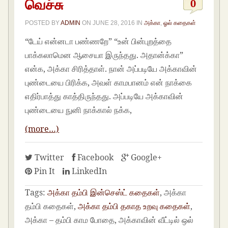
வெச்சு
0
POSTED BY
ADMIN
ON
JUNE 28, 2016
IN
அக்கா
,
ஓல் கதைகள்
“டேய் என்னடா பண்ணறே” “உன் பின்புறத்தை
பாக்கலாமென ஆசையா இருந்தது. அதான்க்கா”
என்க, அக்கா சிரித்தாள். நான் அப்படியே அக்காவின்
புண்டையை பிரிக்க, அவள் காமபானம் என் நாக்கை
எதிர்பாத்து காத்திருந்தது. அப்படியே அக்காவின்
புண்டையை நுனி நாக்கால் நக்க,
(more…)
Twitter
Facebook
Google+
Pin It
LinkedIn
Tags:
அக்கா தம்பி இன்செஸ்ட் கதைகள்
, அக்கா
தம்பி கதைகள்,
அக்கா தம்பி தகாத உறவு கதைகள்
,
அக்கா – தம்பி காம போதை, அக்காவின் வீட்டில் ஒல்