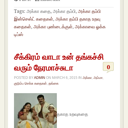
Tags:
அக்கா கதை, அக்கா தம்பி,
அக்கா தம்பி
இன்செஸ்ட் கதைகள்
,
அக்கா தம்பி தகாத உறவு
கதைகள்
,
அக்கா புண்டைக்குள்
,
அக்காவை ஓக்க
டிப்ஸ்
சீக்கிரம் வாடா உன் தங்கச்சி
வரும் நேரமாச்சுடா
0
POSTED BY
ADMIN
ON
MARCH 6, 2015
IN
அக்கா
,
அம்மா
,
குடும்ப செக்சு கதைகள்
,
தங்கை
தகாத உறவுகதை