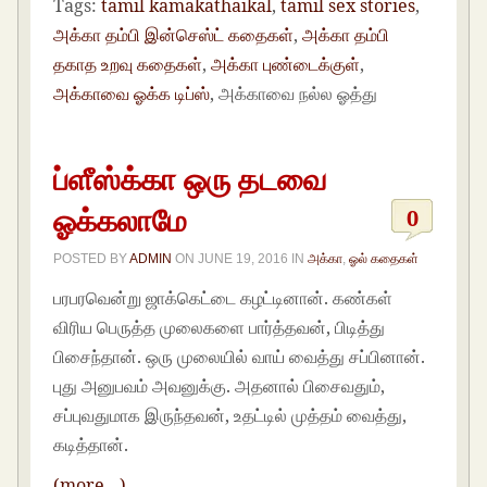
Tags:
tamil kamakathaikal
,
tamil sex stories
,
அக்கா தம்பி இன்செஸ்ட் கதைகள்
,
அக்கா தம்பி
தகாத உறவு கதைகள்
,
அக்கா புண்டைக்குள்
,
அக்காவை ஓக்க டிப்ஸ்
, அக்காவை நல்ல ஓத்து
ப்ளீஸ்க்கா ஒரு தடவை
ஓக்கலாமே
0
POSTED BY
ADMIN
ON
JUNE 19, 2016
IN
அக்கா
,
ஓல் கதைகள்
பரபரவென்று ஜாக்கெட்டை கழட்டினான். கண்கள்
விரிய பெருத்த முலைகளை பார்த்தவன், பிடித்து
பிசைந்தான். ஒரு முலையில் வாய் வைத்து சப்பினான்.
புது அனுபவம் அவனுக்கு. அதனால் பிசைவதும்,
சப்புவதுமாக இருந்தவன், உதட்டில் முத்தம் வைத்து,
கடித்தான்.
(more…)