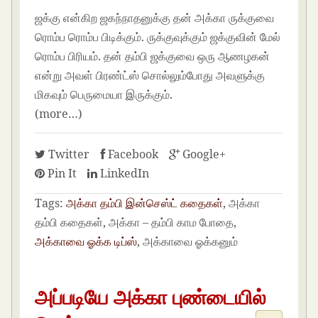
ஜக்கு என்கிற ஜகந்நாதனுக்கு தன் அக்கா ருக்குவை
ரொம்ப ரொம்ப பிடிக்கும். ருக்குவுக்கும் ஜக்குவின் மேல்
ரொம்ப பிரியம். தன் தம்பி ஜக்குவை ஒரு ஆணழகன்
என்று அவள் பிரண்ட்ஸ் சொல்லும்போது அவளுக்கு
மிகவும் பெருமையா இருக்கும்.
(more…)
Twitter
Facebook
Google+
Pin It
LinkedIn
Tags:
அக்கா தம்பி இன்செஸ்ட் கதைகள்
, அக்கா
தம்பி கதைகள், அக்கா – தம்பி காம போதை,
அக்காவை ஓக்க டிப்ஸ்
, அக்காவை ஓக்கனும்
அப்படியே அக்கா புண்டையில்