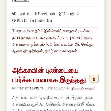
Twitter
Facebook
Google+
Pin It
LinkedIn
Tags:
அக்கா தம்பி இன்செஸ்ட் கதைகள்
,
அக்கா
தம்பி தகாத உறவு கதைகள்
,
அக்கா புண்டைக்குள்
,
அக்காவை ஓக்க டிப்ஸ்
,
அக்காவை பிக் அப் செய்து
,
ஆசை தீர ஒத்தேன்
,
தமிழ் காம கதைகள்
அக்காவின் புண்டையை
பார்க்க பாவமாக இருந்தது
0
POSTED BY
ADMIN
ON
JUNE 16, 2016
IN
அக்கா
,
ஓல் கதைகள்
அக்கா கட்டிலின் ஓரத்தில் உட்கார்ந்து இருக்க, நான்
அக்காவின் முன்னே நின்றேன். அக்கா என் ‎இடுப்பை
பிடித்து, என்னை தனக்கு நெருக்கமாக இழுத்தாள்.